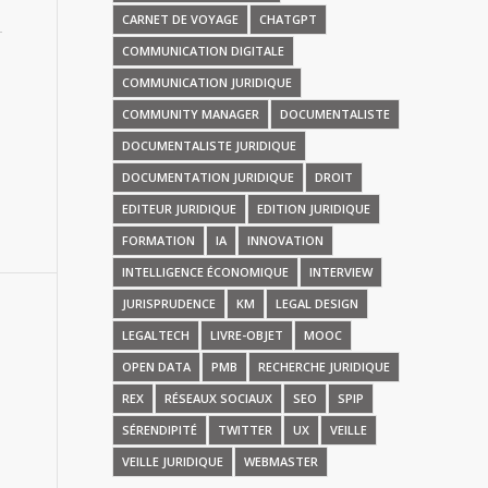
CARNET DE VOYAGE
CHATGPT
COMMUNICATION DIGITALE
COMMUNICATION JURIDIQUE
COMMUNITY MANAGER
DOCUMENTALISTE
DOCUMENTALISTE JURIDIQUE
DOCUMENTATION JURIDIQUE
DROIT
EDITEUR JURIDIQUE
EDITION JURIDIQUE
FORMATION
IA
INNOVATION
INTELLIGENCE ÉCONOMIQUE
INTERVIEW
JURISPRUDENCE
KM
LEGAL DESIGN
LEGALTECH
LIVRE-OBJET
MOOC
OPEN DATA
PMB
RECHERCHE JURIDIQUE
REX
RÉSEAUX SOCIAUX
SEO
SPIP
SÉRENDIPITÉ
TWITTER
UX
VEILLE
VEILLE JURIDIQUE
WEBMASTER