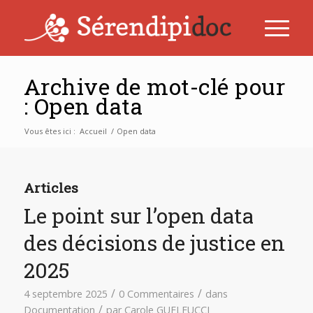
Archive de mot-clé pour
: Open data
Vous êtes ici :
Accueil
/
Open data
Articles
Le point sur l’open data
des décisions de justice en
2025
/
/
4 septembre 2025
0 Commentaires
dans
/
Documentation
par
Carole GUELFUCCI