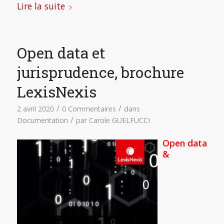
Lire la suite
Open data et
jurisprudence, brochure
LexisNexis
/
/
2 avril 2020
0 Commentaires
dans
/
Documentation
par
Carole GUELFUCCI
Open data
&