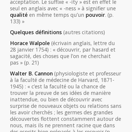
acceptation. Le suffixe « -ity » est en effet le
seul en anglais avec « -ness » à signifier une
qualité
en même temps qu’un
pouvoir
. (p.
133) »
Quelques définitions
(autres citations)
Horace Walpole
(écrivain anglais, lettre du
28 janvier 1754) : « découvrir, par hasard et
sagacité, des choses que l’on ne cherchait
pas » (p. 21)
Walter B. Cannon
(physiologiste et professeur
à la faculté de médecine de Harvard, 1871-
1945) : « c’est la faculté ou la chance de
trouver la preuve de ses idées de manière
inattendue, ou bien de découvrir avec
surprise de nouveaux objets ou relations sans
les avoir cherchés ; les germes des grandes
découvertes flottent constamment autour de
nous, mais ils ne prennent racine que dans
des esprits bien préparés à les recevoir (p.