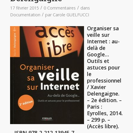
/
/
17 février 2015
0 Commentaires
dans
/
Documentation
par
Carole GUELFUCCI
Organiser sa
veille sur
Internet : au-
delà de
Google…
Outils et
astuces pour
le
professionnel
/ Xavier
Delengaigne.
– 2e édition. –
Paris :
Eyrolles, 2014.
– 299 p. –
(Accès libre).
– ISBN 978-2-212-13945-7