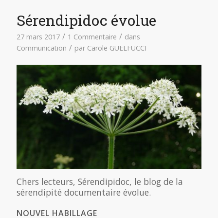
Sérendipidoc évolue
/
/
27 mars 2017
1 Commentaire
dans
/
Communication
par
Carole GUELFUCCI
Chers lecteurs, Sérendipidoc, le blog de la
sérendipité documentaire évolue.
NOUVEL HABILLAGE