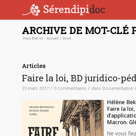
ARCHIVE DE MOT-CLÉ P
Vous êtes ici :
Accueil
/
Droit
Articles
Faire la loi, BD juridico-p
/
/
23 mars 2017
0 Commentaires
dans
Documentation
Hélène Bekm
Faire la lo
d’applicati
Macron. Gl
Ne vous fie