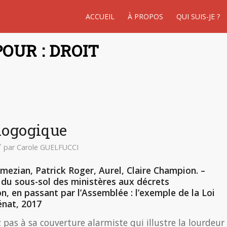
ACCUEIL
À PROPOS
QUI SUIS-JE ?
OUR : DROIT
édogogique
/
par
Carole GUELFUCCI
ezian, Patrick Roger, Aurel, Claire Champion. –
i, du sous-sol des ministères aux décrets
on, en passant par l’Assemblée : l’exemple de la Loi
énat, 2017
z pas à sa couverture alarmiste qui illustre la lourdeur