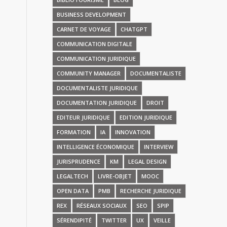
BUSINESS DEVELOPMENT
CARNET DE VOYAGE
CHATGPT
COMMUNICATION DIGITALE
COMMUNICATION JURIDIQUE
COMMUNITY MANAGER
DOCUMENTALISTE
DOCUMENTALISTE JURIDIQUE
DOCUMENTATION JURIDIQUE
DROIT
EDITEUR JURIDIQUE
EDITION JURIDIQUE
FORMATION
IA
INNOVATION
INTELLIGENCE ÉCONOMIQUE
INTERVIEW
JURISPRUDENCE
KM
LEGAL DESIGN
LEGALTECH
LIVRE-OBJET
MOOC
OPEN DATA
PMB
RECHERCHE JURIDIQUE
REX
RÉSEAUX SOCIAUX
SEO
SPIP
SÉRENDIPITÉ
TWITTER
UX
VEILLE