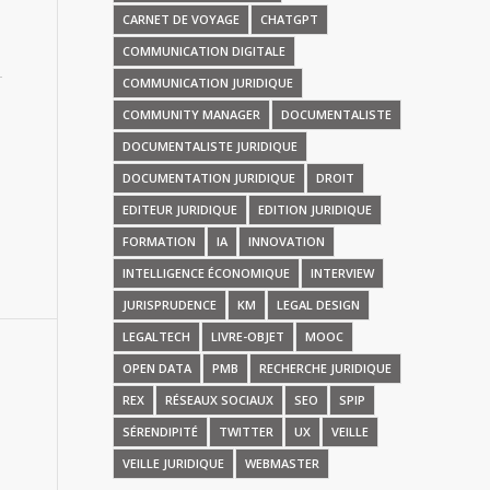
CARNET DE VOYAGE
CHATGPT
COMMUNICATION DIGITALE
COMMUNICATION JURIDIQUE
COMMUNITY MANAGER
DOCUMENTALISTE
DOCUMENTALISTE JURIDIQUE
DOCUMENTATION JURIDIQUE
DROIT
EDITEUR JURIDIQUE
EDITION JURIDIQUE
FORMATION
IA
INNOVATION
INTELLIGENCE ÉCONOMIQUE
INTERVIEW
JURISPRUDENCE
KM
LEGAL DESIGN
LEGALTECH
LIVRE-OBJET
MOOC
OPEN DATA
PMB
RECHERCHE JURIDIQUE
REX
RÉSEAUX SOCIAUX
SEO
SPIP
SÉRENDIPITÉ
TWITTER
UX
VEILLE
VEILLE JURIDIQUE
WEBMASTER