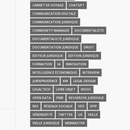
CARNET DE VOYAGE
CHATGPT
COMMUNICATION DIGITALE
COMMUNICATION JURIDIQUE
COMMUNITY MANAGER
DOCUMENTALISTE
DOCUMENTALISTE JURIDIQUE
DOCUMENTATION JURIDIQUE
DROIT
EDITEUR JURIDIQUE
EDITION JURIDIQUE
FORMATION
IA
INNOVATION
INTELLIGENCE ÉCONOMIQUE
INTERVIEW
JURISPRUDENCE
KM
LEGAL DESIGN
LEGALTECH
LIVRE-OBJET
MOOC
OPEN DATA
PMB
RECHERCHE JURIDIQUE
REX
RÉSEAUX SOCIAUX
SEO
SPIP
SÉRENDIPITÉ
TWITTER
UX
VEILLE
VEILLE JURIDIQUE
WEBMASTER