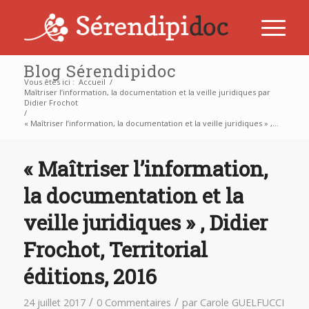
Blog Sérendipidoc
Vous êtes ici :
Accueil
/
Maîtriser l’information, la documentation et la veille juridiques par
Didier Frochot
/
« Maîtriser l’information, la documentation et la veille juridiques » ,...
« Maîtriser l’information,
la documentation et la
veille juridiques » , Didier
Frochot, Territorial
éditions, 2016
/
/
24 juillet 2017
0 Commentaires
par
Carole GUELFUCCI