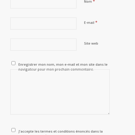
*
Nom
*
E-mail
Site web
Enregistrer mon nom, mon e-mail et mon site dans le
navigateur pour mon prochain commentaire.
J'accepte les termes et conditions énoncés dans la