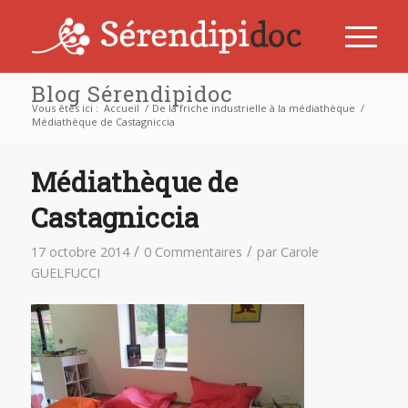
Blog Sérendipidoc
Vous êtes ici :
Accueil
/
De la friche industrielle à la médiathèque
/
Médiathèque de Castagniccia
Médiathèque de
Castagniccia
/
/
17 octobre 2014
0 Commentaires
par
Carole
GUELFUCCI