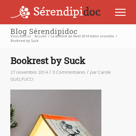
Blog Sérendipidoc
Vous êtes ici :
Accueil
/
La wishlist de Noël 2014 biblio orientée
/
Bookrest by Suck
Bookrest by Suck
/
/
27 novembre 2014
0 Commentaires
par
Carole
GUELFUCCI