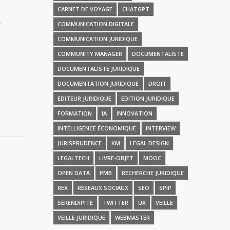
CARNET DE VOYAGE
CHATGPT
COMMUNICATION DIGITALE
COMMUNICATION JURIDIQUE
COMMUNITY MANAGER
DOCUMENTALISTE
DOCUMENTALISTE JURIDIQUE
DOCUMENTATION JURIDIQUE
DROIT
EDITEUR JURIDIQUE
EDITION JURIDIQUE
FORMATION
IA
INNOVATION
INTELLIGENCE ÉCONOMIQUE
INTERVIEW
JURISPRUDENCE
KM
LEGAL DESIGN
LEGALTECH
LIVRE-OBJET
MOOC
OPEN DATA
PMB
RECHERCHE JURIDIQUE
REX
RÉSEAUX SOCIAUX
SEO
SPIP
SÉRENDIPITÉ
TWITTER
UX
VEILLE
VEILLE JURIDIQUE
WEBMASTER