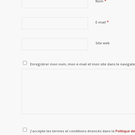
*
Nom
*
E-mail
Site web
Enregistrer mon nom, mon e-mail et mon site dans le naviga
J'accepte les termes et conditions énoncés dans la
Politique de