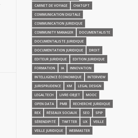
CARNET DE VOYAGE
CHATGPT
COMMUNICATION DIGITALE
COMMUNICATION JURIDIQUE
COMMUNITY MANAGER
DOCUMENTALISTE
DOCUMENTALISTE JURIDIQUE
DOCUMENTATION JURIDIQUE
DROIT
EDITEUR JURIDIQUE
EDITION JURIDIQUE
FORMATION
IA
INNOVATION
INTELLIGENCE ÉCONOMIQUE
INTERVIEW
JURISPRUDENCE
KM
LEGAL DESIGN
LEGALTECH
LIVRE-OBJET
MOOC
OPEN DATA
PMB
RECHERCHE JURIDIQUE
REX
RÉSEAUX SOCIAUX
SEO
SPIP
SÉRENDIPITÉ
TWITTER
UX
VEILLE
VEILLE JURIDIQUE
WEBMASTER