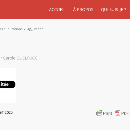
ACCUEIL
À PROPOS
QUI SUIS-JE ?
os publications
/
IAg_limitee
ar
Carole GUELFUCCI
LET 2025