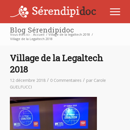
Blog Sérendipidoc
Vous êtes ici :
Accueil
/
Village de la legaltech 2018
/
Village de la Legaltech 2018
Village de la Legaltech
2018
/
/
12 décembre 2018
0 Commentaires
par
Carole
GUELFUCCI