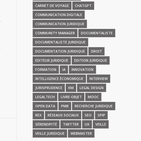
CARNET DE VOYAGE
CHATGPT
COMMUNICATION DIGITALE
COMMUNICATION JURIDIQUE
COMMUNITY MANAGER
DOCUMENTALISTE
DOCUMENTALISTE JURIDIQUE
DOCUMENTATION JURIDIQUE
DROIT
EDITEUR JURIDIQUE
EDITION JURIDIQUE
FORMATION
IA
INNOVATION
INTELLIGENCE ÉCONOMIQUE
INTERVIEW
JURISPRUDENCE
KM
LEGAL DESIGN
LEGALTECH
LIVRE-OBJET
MOOC
OPEN DATA
PMB
RECHERCHE JURIDIQUE
REX
RÉSEAUX SOCIAUX
SEO
SPIP
SÉRENDIPITÉ
TWITTER
UX
VEILLE
VEILLE JURIDIQUE
WEBMASTER