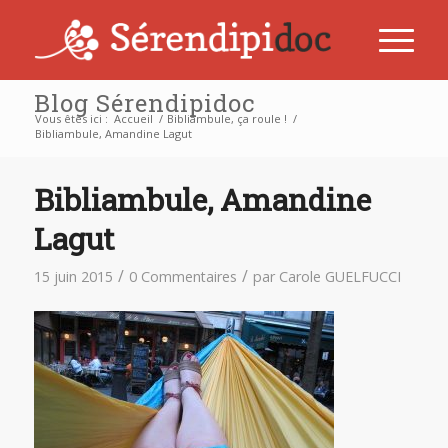
Blog Sérendipidoc
Vous êtes ici :
Accueil
/
Bibliambule, ça roule !
/
Bibliambule, Amandine Lagut
Bibliambule, Amandine
Lagut
/
/
15 juin 2015
0 Commentaires
par
Carole GUELFUCCI