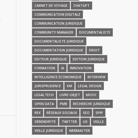
CARNET DE VOYAGE
CHATGPT
COMMUNICATION DIGITALE
COMMUNICATION JURIDIQUE
COMMUNITY MANAGER
DOCUMENTALISTE
DOCUMENTALISTE JURIDIQUE
DOCUMENTATION JURIDIQUE
DROIT
EDITEUR JURIDIQUE
EDITION JURIDIQUE
FORMATION
IA
INNOVATION
INTELLIGENCE ÉCONOMIQUE
INTERVIEW
JURISPRUDENCE
KM
LEGAL DESIGN
LEGALTECH
LIVRE-OBJET
MOOC
OPEN DATA
PMB
RECHERCHE JURIDIQUE
REX
RÉSEAUX SOCIAUX
SEO
SPIP
SÉRENDIPITÉ
TWITTER
UX
VEILLE
VEILLE JURIDIQUE
WEBMASTER