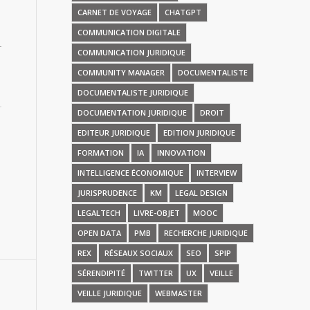
CARNET DE VOYAGE
CHATGPT
COMMUNICATION DIGITALE
COMMUNICATION JURIDIQUE
COMMUNITY MANAGER
DOCUMENTALISTE
DOCUMENTALISTE JURIDIQUE
DOCUMENTATION JURIDIQUE
DROIT
EDITEUR JURIDIQUE
EDITION JURIDIQUE
FORMATION
IA
INNOVATION
INTELLIGENCE ÉCONOMIQUE
INTERVIEW
JURISPRUDENCE
KM
LEGAL DESIGN
LEGALTECH
LIVRE-OBJET
MOOC
OPEN DATA
PMB
RECHERCHE JURIDIQUE
REX
RÉSEAUX SOCIAUX
SEO
SPIP
SÉRENDIPITÉ
TWITTER
UX
VEILLE
VEILLE JURIDIQUE
WEBMASTER