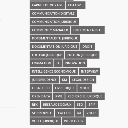
CARNET DE VOYAGE
CHATGPT
COMMUNICATION DIGITALE
COMMUNICATION JURIDIQUE
COMMUNITY MANAGER
DOCUMENTALISTE
DOCUMENTALISTE JURIDIQUE
DOCUMENTATION JURIDIQUE
DROIT
EDITEUR JURIDIQUE
EDITION JURIDIQUE
FORMATION
IA
INNOVATION
INTELLIGENCE ÉCONOMIQUE
INTERVIEW
JURISPRUDENCE
KM
LEGAL DESIGN
LEGALTECH
LIVRE-OBJET
MOOC
OPEN DATA
PMB
RECHERCHE JURIDIQUE
REX
RÉSEAUX SOCIAUX
SEO
SPIP
SÉRENDIPITÉ
TWITTER
UX
VEILLE
VEILLE JURIDIQUE
WEBMASTER