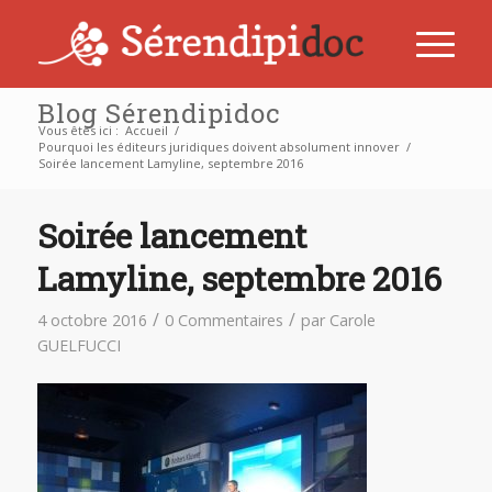
Blog Sérendipidoc
Vous êtes ici :
Accueil
/
Pourquoi les éditeurs juridiques doivent absolument innover
/
Soirée lancement Lamyline, septembre 2016
Soirée lancement
Lamyline, septembre 2016
/
/
4 octobre 2016
0 Commentaires
par
Carole
GUELFUCCI