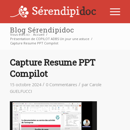
Blog Sérendipidoc
Vous êtes ici :
Accueil
/
Présentation de COPILOT ADBS Un jour une astuce
/
Capture Resume PPT Compilot
Capture Resume PPT
Compilot
/
/
15 octobre 2024
0 Commentaires
par
Carole
GUELFUCCI