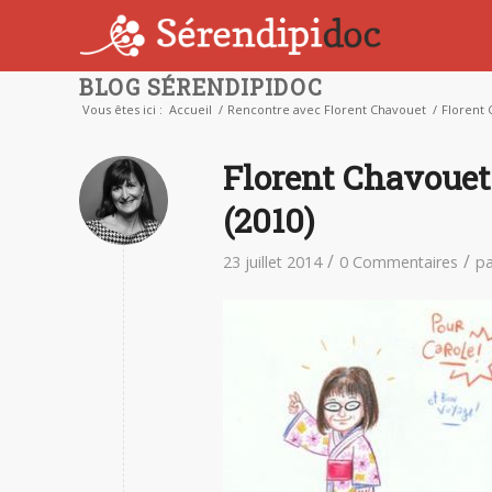
BLOG SÉRENDIPIDOC
Vous êtes ici :
Accueil
/
Rencontre avec Florent Chavouet
/
Florent 
Florent Chavouet 
(2010)
/
/
23 juillet 2014
0 Commentaires
p