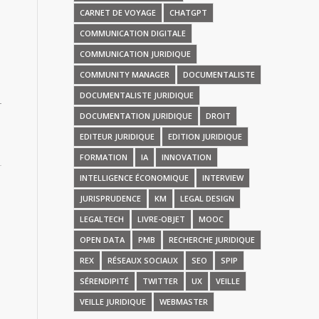
CARNET DE VOYAGE
CHATGPT
COMMUNICATION DIGITALE
COMMUNICATION JURIDIQUE
COMMUNITY MANAGER
DOCUMENTALISTE
DOCUMENTALISTE JURIDIQUE
DOCUMENTATION JURIDIQUE
DROIT
EDITEUR JURIDIQUE
EDITION JURIDIQUE
FORMATION
IA
INNOVATION
INTELLIGENCE ÉCONOMIQUE
INTERVIEW
JURISPRUDENCE
KM
LEGAL DESIGN
LEGALTECH
LIVRE-OBJET
MOOC
OPEN DATA
PMB
RECHERCHE JURIDIQUE
REX
RÉSEAUX SOCIAUX
SEO
SPIP
SÉRENDIPITÉ
TWITTER
UX
VEILLE
VEILLE JURIDIQUE
WEBMASTER