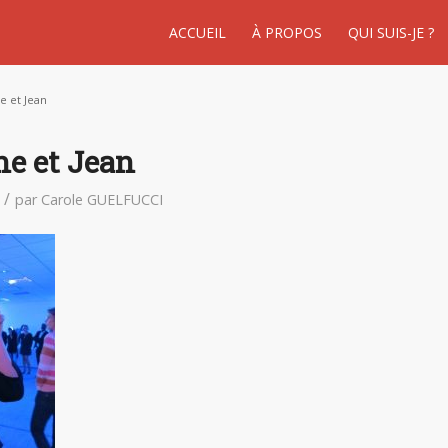
ACCUEIL
À PROPOS
QUI SUIS-JE ?
e et Jean
e et Jean
/
par
Carole GUELFUCCI