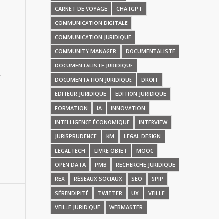
CARNET DE VOYAGE
CHATGPT
COMMUNICATION DIGITALE
COMMUNICATION JURIDIQUE
COMMUNITY MANAGER
DOCUMENTALISTE
DOCUMENTALISTE JURIDIQUE
DOCUMENTATION JURIDIQUE
DROIT
EDITEUR JURIDIQUE
EDITION JURIDIQUE
FORMATION
IA
INNOVATION
INTELLIGENCE ÉCONOMIQUE
INTERVIEW
JURISPRUDENCE
KM
LEGAL DESIGN
LEGALTECH
LIVRE-OBJET
MOOC
OPEN DATA
PMB
RECHERCHE JURIDIQUE
REX
RÉSEAUX SOCIAUX
SEO
SPIP
SÉRENDIPITÉ
TWITTER
UX
VEILLE
VEILLE JURIDIQUE
WEBMASTER