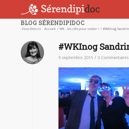
BLOG SÉRENDIPIDOC
Vous êtes ici :
Accueil
/
WK : les clés pour visiter !
/
#WKInog Sandrin
#WKInog Sandrin
/
9 septembre 2015
0 Commentaires