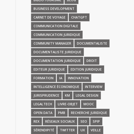
BUSINESS DEVELOPMENT
CARNET DE VOYAGE
CHATGPT
COMMUNICATION DIGITALE
COMMUNICATION JURIDIQUE
COMMUNITY MANAGER
DOCUMENTALISTE
DOCUMENTALISTE JURIDIQUE
DOCUMENTATION JURIDIQUE
DROIT
EDITEUR JURIDIQUE
EDITION JURIDIQUE
FORMATION
IA
INNOVATION
INTELLIGENCE ÉCONOMIQUE
INTERVIEW
JURISPRUDENCE
KM
LEGAL DESIGN
LEGALTECH
LIVRE-OBJET
MOOC
OPEN DATA
PMB
RECHERCHE JURIDIQUE
REX
RÉSEAUX SOCIAUX
SEO
SPIP
SÉRENDIPITÉ
TWITTER
UX
VEILLE