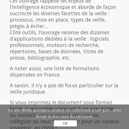
Cet ouvrage rappelle les enjeux de
l’intelligence économique et aborde de façon
succincte les diverses facettes de la veille :
processus, mise en place, types de veille,
pièges à éviter…
Côté outils, l’ouvrage recense des dizaines
d’applications dédiées à la veille : logiciels
professionnels, moteurs de recherche,
répertoires, bases de données, titres de
presse, bibliographie, etc.
A noter aussi, une liste de formations
dispensées en France.
A savoir, il n’y a pas de focus particulier sur la
veille juridique.
Si vous imprimez le document sous format
livret, il ressemble vraiment à un vrai guide
Ce site utilise quelques cookies. En continuant à naviguer, vous
du routard, ce qui pourra amuser vos
acceptez que nous les utilisions.
collègues ou vous faire passer pour un curieux
OK
voyageur, au choix !