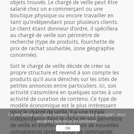
objets trouvés. Le chargé de veille peut être
salarié chez un e-commerçant ou une
boutique physique ou encore travailler en
tant qu’indépendant pour plusieurs clients.
Le client étant donneur d’ordre, il spécifiera
au chargé de veille son périmètre de
recherche (type de produits, fourchette de
prix de rachat souhaitée, zone géographie
concernée).
Soit le chargé de veille décide de créer sa
propre structure et revend à son compte les
produits qu’il aura dénichés sur les sites de
petites annonces entre particuliers. Ici, son
activité s’assimilera en quelques sortes à une
activité de curation de contenu. Ce type de
modèle économique est le plus intéressant
pour le chargé de veille. Il a une totale
Ce site utilise quelques cookies. En continuant à naviguer, vous
indépendance dans le choix de son périmètre
acceptez que nous les utilisions.
de veille et étoffera sa fonction de nouvelles
OK
compétences (préparateur de commande,