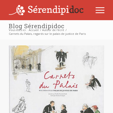
Blog Sérendipidoc
Vous êtes ici :
Accueil
/
Autour de l'écrit
/
Carnets du Palais, regards sur le palais de justice de Paris
dit :