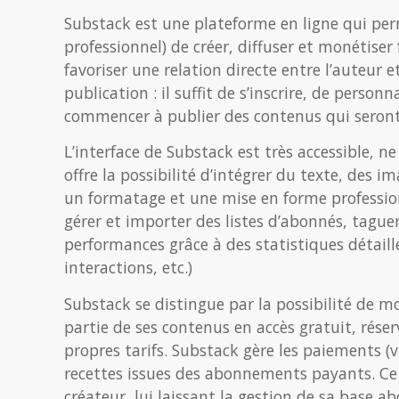
Substack est une plateforme en ligne qui perm
professionnel) de créer, diffuser et monétise
favoriser une relation directe entre l’auteur 
publication : il suffit de s’inscrire, de person
commencer à publier des contenus qui seron
L’interface de Substack est très accessible, 
offre la possibilité d’intégrer du texte, des
un formatage et une mise en forme profession
gérer et importer des listes d’abonnés, tague
performances grâce à des statistiques détaill
interactions, etc.)
Substack se distingue par la possibilité de m
partie de ses contenus en accès gratuit, réser
propres tarifs. Substack gère les paiements (
recettes issues des abonnements payants. C
créateur, lui laissant la gestion de sa base ab