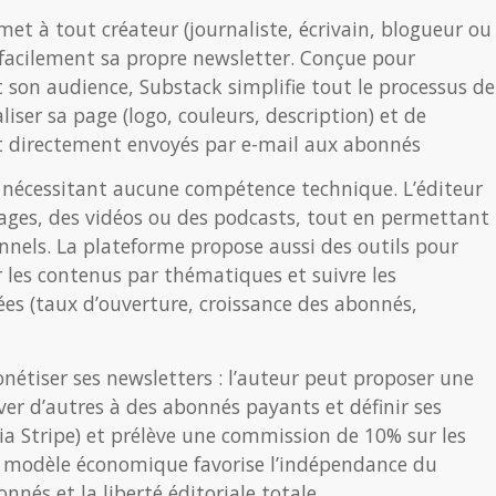
et à tout créateur (journaliste, écrivain, blogueur ou
r facilement sa propre newsletter. Conçue pour
et son audience, Substack simplifie tout le processus de
naliser sa page (logo, couleurs, description) et de
t directement envoyés par e-mail aux abonnés
ne nécessitant aucune compétence technique. L’éditeur
 images, des vidéos ou des podcasts, tout en permettant
nels. La plateforme propose aussi des outils pour
r les contenus par thématiques et suivre les
ées (taux d’ouverture, croissance des abonnés,
onétiser ses newsletters : l’auteur peut proposer une
ver d’autres à des abonnés payants et définir ses
via Stripe) et prélève une commission de 10% sur les
e modèle économique favorise l’indépendance du
onnés et la liberté éditoriale totale