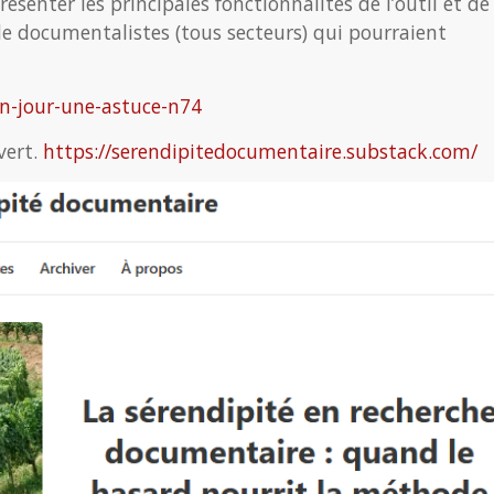
ésenter les principales fonctionnalités de l’outil et de
 documentalistes (tous secteurs) qui pourraient
un-jour-une-astuce-n74
vert.
https://serendipitedocumentaire.substack.com/