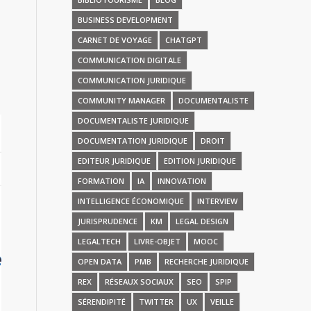
BUSINESS DEVELOPMENT
CARNET DE VOYAGE
CHATGPT
COMMUNICATION DIGITALE
COMMUNICATION JURIDIQUE
COMMUNITY MANAGER
DOCUMENTALISTE
DOCUMENTALISTE JURIDIQUE
DOCUMENTATION JURIDIQUE
DROIT
EDITEUR JURIDIQUE
EDITION JURIDIQUE
FORMATION
IA
INNOVATION
INTELLIGENCE ÉCONOMIQUE
INTERVIEW
JURISPRUDENCE
KM
LEGAL DESIGN
LEGALTECH
LIVRE-OBJET
MOOC
OPEN DATA
PMB
RECHERCHE JURIDIQUE
REX
RÉSEAUX SOCIAUX
SEO
SPIP
SÉRENDIPITÉ
TWITTER
UX
VEILLE