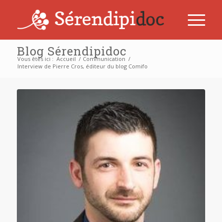
Blog Sérendipidoc
Vous êtes ici :
Accueil
/
Communication
/
Interview de Pierre Cros, éditeur du blog Comifo