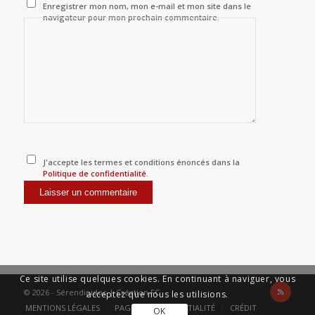
Enregistrer mon nom, mon e-mail et mon site dans le
navigateur pour mon prochain commentaire.
J'accepte les termes et conditions énoncés dans la
Politique de confidentialité
.
Ce site utilise quelques cookies. En continuant à naviguer, vous
© 2026 - Sérendipidoc |
Création FC
acceptez que nous les utilisions.
MENTIONS LÉGALES
PAGE DE CONFIDENTIALITÉ
CRÉDIT
OK