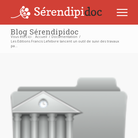
Blog Sérendipidoc
Vous êtes ici :
Accueil
/
Documentation
/
Les Editions Francis Lefebvre lancent un outil de suivi des travaux
pa...
dit :
dit :