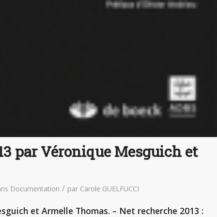
13 par Véronique Mesguich et
/
ans
Documentation
par
Carole GUELFUCCI
sguich et Armelle Thomas. – Net recherche 2013 :