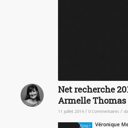
Net recherche 20
Armelle Thomas
/
/
11 juillet 2014
0 Commentaires
d
Véronique Me