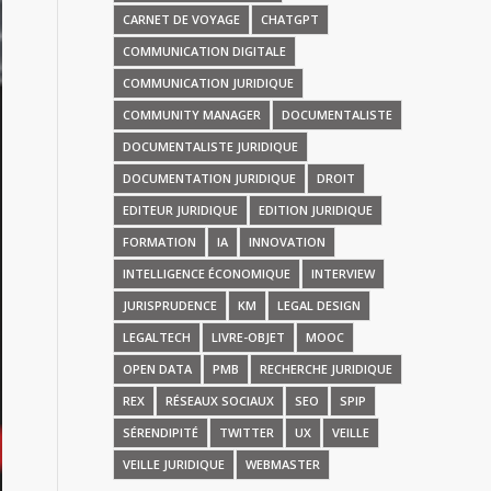
CARNET DE VOYAGE
CHATGPT
COMMUNICATION DIGITALE
COMMUNICATION JURIDIQUE
COMMUNITY MANAGER
DOCUMENTALISTE
DOCUMENTALISTE JURIDIQUE
DOCUMENTATION JURIDIQUE
DROIT
EDITEUR JURIDIQUE
EDITION JURIDIQUE
FORMATION
IA
INNOVATION
INTELLIGENCE ÉCONOMIQUE
INTERVIEW
JURISPRUDENCE
KM
LEGAL DESIGN
LEGALTECH
LIVRE-OBJET
MOOC
OPEN DATA
PMB
RECHERCHE JURIDIQUE
REX
RÉSEAUX SOCIAUX
SEO
SPIP
SÉRENDIPITÉ
TWITTER
UX
VEILLE
VEILLE JURIDIQUE
WEBMASTER