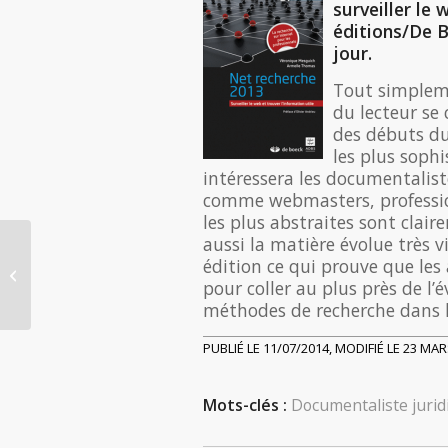
surveiller le 
éditions/De B
jour.
Tout simpleme
du lecteur se 
des débuts du
les plus sophi
intéressera les documentalist
comme webmasters, professio
les plus abstraites sont clair
aussi la matière évolue très 
Cabinet d’avocats,
édition ce qui prouve que les
création et stratégie,
pour coller au plus près de l’
organisation et gestion
méthodes de recherche dans l
par Dominic...
PUBLIÉ LE 11/07/2014, MODIFIÉ LE 23 MA
Mots-clés :
Documentaliste jurid