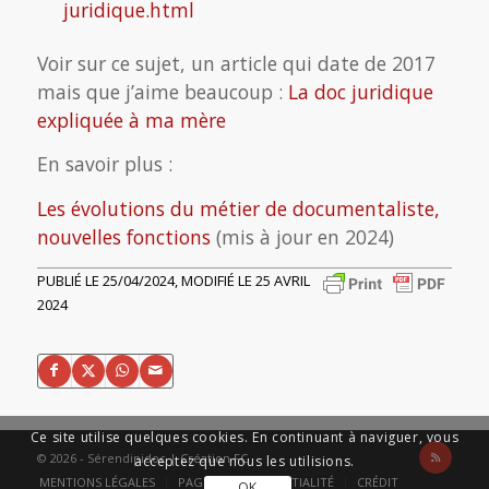
juridique.html
Voir sur ce sujet, un article qui date de 2017
mais que j’aime beaucoup :
La doc juridique
expliquée à ma mère
En savoir plus :
Les évolutions du métier de documentaliste,
nouvelles fonctions
(mis à jour en 2024)
PUBLIÉ LE 25/04/2024, MODIFIÉ LE 25 AVRIL
2024
Ce site utilise quelques cookies. En continuant à naviguer, vous
© 2026 - Sérendipidoc |
Création FC
acceptez que nous les utilisions.
MENTIONS LÉGALES
PAGE DE CONFIDENTIALITÉ
CRÉDIT
OK