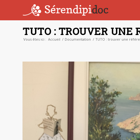
TUTO : TROUVER UNE 
Vous êtes ici :
Accueil
/
Documentation
/
TUTO : trouver une référe