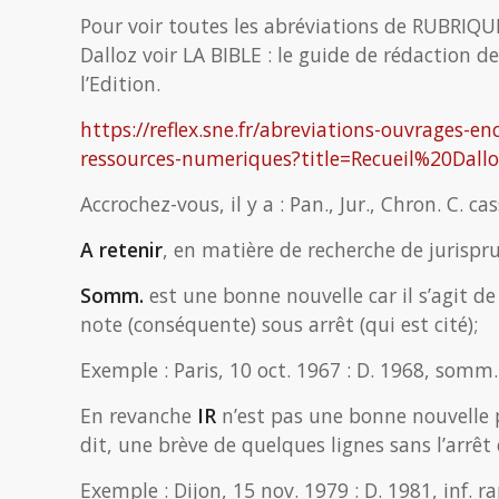
Pour voir toutes les abréviations de RUBRIQUE
Dalloz voir LA BIBLE : le guide de rédaction d
l’Edition.
https://reflex.sne.fr/abreviations-ouvrages-e
ressources-numeriques?title=Recueil%20Dall
Accrochez-vous, il y a : Pan., Jur., Chron. C. ca
A retenir
, en matière de recherche de jurispr
Somm.
est une bonne nouvelle car il s’agit
note (conséquente) sous arrêt (qui est cité);
Exemple : Paris, 10 oct. 1967 : D. 1968, somm.
En revanche
IR
n’est pas une bonne nouvelle p
dit, une brève de quelques lignes sans l’arrê
Exemple : Dijon, 15 nov. 1979 : D. 1981, inf. r