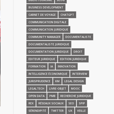
BUSINESS DEVELOPMENT
CARNET DE VOYAGE
CHATGPT
COMMUNICATION DIGITALE
COMMUNICATION JURIDIQUE
COMMUNITY MANAGER
DOCUMENTALISTE
DOCUMENTALISTE JURIDIQUE
DOCUMENTATION JURIDIQUE
DROIT
EDITEUR JURIDIQUE
EDITION JURIDIQUE
FORMATION
IA
INNOVATION
INTELLIGENCE ÉCONOMIQUE
INTERVIEW
JURISPRUDENCE
KM
LEGAL DESIGN
LEGALTECH
LIVRE-OBJET
MOOC
OPEN DATA
PMB
RECHERCHE JURIDIQUE
REX
RÉSEAUX SOCIAUX
SEO
SPIP
SÉRENDIPITÉ
TWITTER
UX
VEILLE