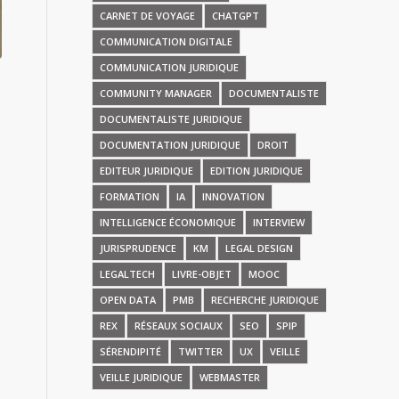
CARNET DE VOYAGE
CHATGPT
COMMUNICATION DIGITALE
COMMUNICATION JURIDIQUE
COMMUNITY MANAGER
DOCUMENTALISTE
DOCUMENTALISTE JURIDIQUE
DOCUMENTATION JURIDIQUE
DROIT
EDITEUR JURIDIQUE
EDITION JURIDIQUE
FORMATION
IA
INNOVATION
INTELLIGENCE ÉCONOMIQUE
INTERVIEW
JURISPRUDENCE
KM
LEGAL DESIGN
LEGALTECH
LIVRE-OBJET
MOOC
OPEN DATA
PMB
RECHERCHE JURIDIQUE
REX
RÉSEAUX SOCIAUX
SEO
SPIP
SÉRENDIPITÉ
TWITTER
UX
VEILLE
VEILLE JURIDIQUE
WEBMASTER