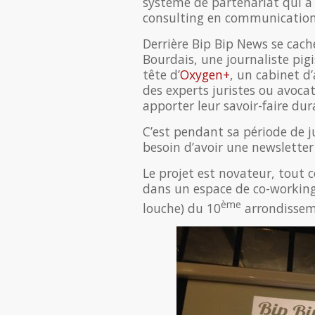
système de partenariat qui a 
consulting en communicatio
Derrière Bip Bip News se cach
Bourdais, une journaliste pigi
tête d’
Oxygen+
, un cabinet d
des experts juristes ou avoca
apporter leur savoir-faire du
C’est pendant sa période de ju
besoin d’avoir une newslette
Le projet est novateur, tout 
dans un espace de co-workin
ème
louche) du 10
arrondissem