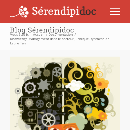
Blog Sérendipidoc
Vous êtes ici :
Accueil
/
Documentation
/
Knowledge Management dans le secteur juridique, synthèse de
Laure Tarr...
dit :