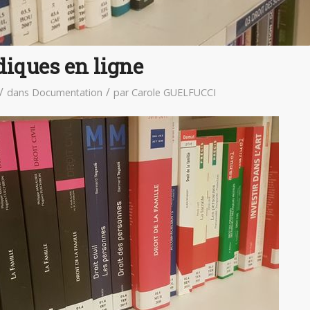
diques en ligne
/
/
dans
Documentation
par
Carole GUELFUCCI