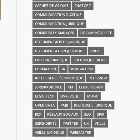
CARNET DE VOYAGE
CHATGPT
COMMUNICATION DIGITALE
COMMUNICATION JURIDIQUE
COMMUNITY MANAGER
DOCUMENTALISTE
DOCUMENTALISTE JURIDIQUE
DOCUMENTATION JURIDIQUE
DROIT
EDITEUR JURIDIQUE
EDITION JURIDIQUE
FORMATION
IA
INNOVATION
INTELLIGENCE ÉCONOMIQUE
INTERVIEW
JURISPRUDENCE
KM
LEGAL DESIGN
LEGALTECH
LIVRE-OBJET
MOOC
OPEN DATA
PMB
RECHERCHE JURIDIQUE
REX
RÉSEAUX SOCIAUX
SEO
SPIP
SÉRENDIPITÉ
TWITTER
UX
VEILLE
VEILLE JURIDIQUE
WEBMASTER