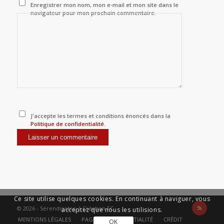
Enregistrer mon nom, mon e-mail et mon site dans le
navigateur pour mon prochain commentaire.
J'accepte les termes et conditions énoncés dans la
Politique de confidentialité
.
Ce site utilise quelques cookies. En continuant à naviguer, vous
© 2026 - Sérendipidoc |
Création FC
acceptez que nous les utilisions.
MENTIONS LÉGALES
PAGE DE CONFIDENTIALITÉ
CRÉDIT
OK