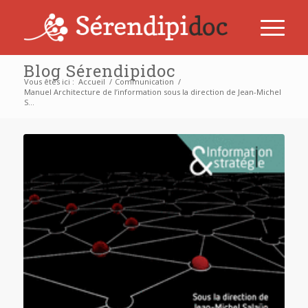
Blog Sérendipidoc
Vous êtes ici :
Accueil
/
Communication
/
Manuel Architecture de l’information sous la direction de Jean-Michel
S...
dit :
dit :
dit :
dit :
dit :