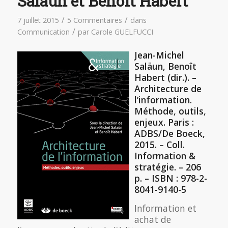
Salaün et Benoît Habert
/
/
7 juillet 2015
5 Commentaires
dans
/
Communication
par
Carole GUELFUCCI
Jean-Michel
Saläun, Benoît
Habert (dir.). –
Architecture de
l’information.
Méthode, outils,
enjeux. Paris :
ADBS/De Boeck,
2015. – Coll.
Information &
stratégie. – 206
p. – ISBN : 978-2-
8041-9140-5
Information et
achat de