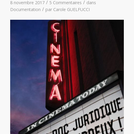
/
/
8 novembre 2017
5 Commentaires
dans
/
Documentation
par
Carole GUELFUCCI