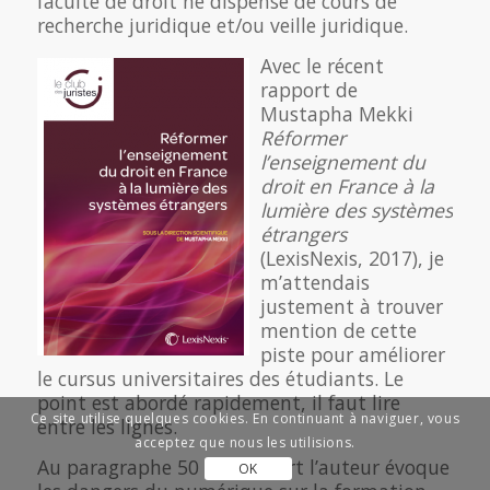
faculté de droit ne dispense de cours de
recherche juridique et/ou veille juridique.
Avec le récent
rapport de
Mustapha Mekki
Réformer
l’enseignement du
droit en France à la
lumière des systèmes
étrangers
(LexisNexis, 2017), je
m’attendais
justement à trouver
mention de cette
piste pour améliorer
le cursus universitaires des étudiants. Le
point est abordé rapidement, il faut lire
Ce site utilise quelques cookies. En continuant à naviguer, vous
entre les lignes.
acceptez que nous les utilisions.
Au paragraphe 50 du rapport l’auteur évoque
OK