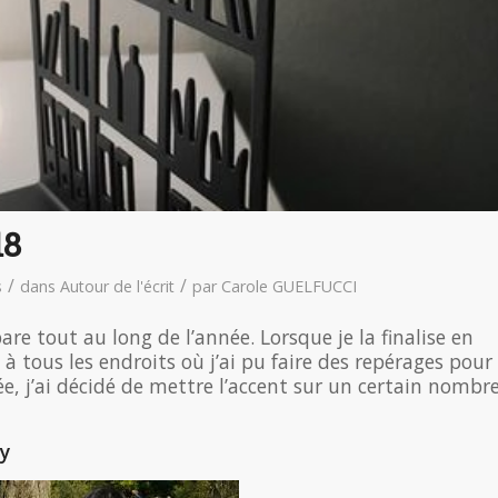
18
/
/
s
dans
Autour de l'écrit
par
Carole GUELFUCCI
épare tout au long de l’année. Lorsque je la finalise en
s à tous les endroits où j’ai pu faire des repérages pour
ée, j’ai décidé de mettre l’accent sur un certain nombr
ly