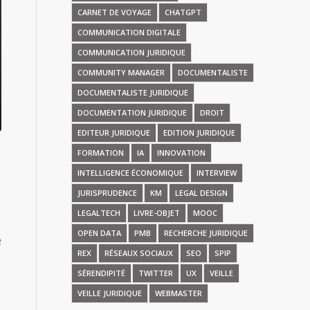
CARNET DE VOYAGE
CHATGPT
COMMUNICATION DIGITALE
COMMUNICATION JURIDIQUE
COMMUNITY MANAGER
DOCUMENTALISTE
DOCUMENTALISTE JURIDIQUE
DOCUMENTATION JURIDIQUE
DROIT
EDITEUR JURIDIQUE
EDITION JURIDIQUE
FORMATION
IA
INNOVATION
INTELLIGENCE ÉCONOMIQUE
INTERVIEW
JURISPRUDENCE
KM
LEGAL DESIGN
LEGALTECH
LIVRE-OBJET
MOOC
OPEN DATA
PMB
RECHERCHE JURIDIQUE
e
REX
RÉSEAUX SOCIAUX
SEO
SPIP
SÉRENDIPITÉ
TWITTER
UX
VEILLE
VEILLE JURIDIQUE
WEBMASTER