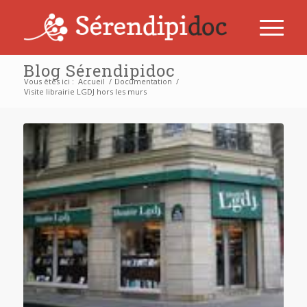
Blog Sérendipidoc
Vous êtes ici :
Accueil
/
Documentation
/
Visite librairie LGDJ hors les murs