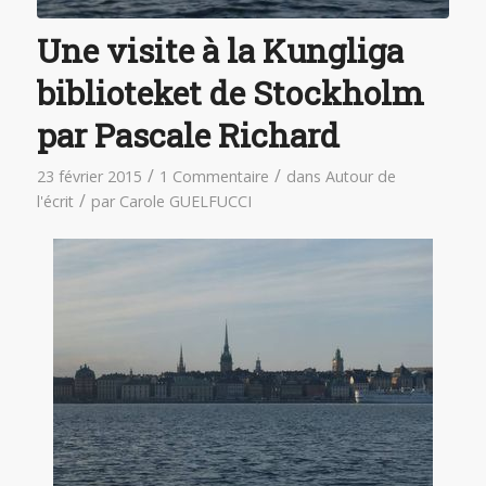
Une visite à la Kungliga
biblioteket de Stockholm
par Pascale Richard
/
/
23 février 2015
1 Commentaire
dans
Autour de
/
l'écrit
par
Carole GUELFUCCI